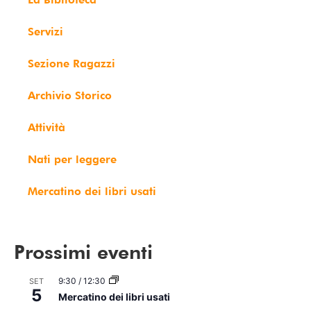
Servizi
Sezione Ragazzi
Archivio Storico
Attività
Nati per leggere
Mercatino dei libri usati
Prossimi eventi
9:30
/
12:30
SET
5
Mercatino dei libri usati