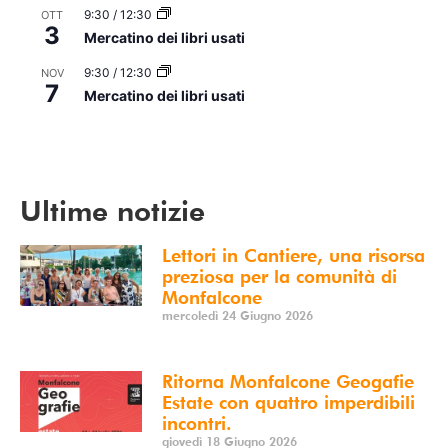
9:30
/
12:30
OTT
3
Mercatino dei libri usati
9:30
/
12:30
NOV
7
Mercatino dei libri usati
Vedi Calendario
Ultime notizie
Lettori in Cantiere, una risorsa
preziosa per la comunità di
Monfalcone
mercoledì 24 Giugno 2026
Ritorna Monfalcone Geogafie
Estate con quattro imperdibili
incontri.
giovedì 18 Giugno 2026