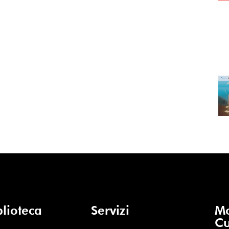
blioteca
Servizi
Mo
Cu