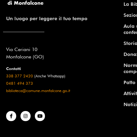
La Bi
Sezio
Un luogo per leggere il tuo tempo
Aula 
confe
Storia
Via Ceriani 10
Dona
Monfalcone (GO)
Norm
Contatti
comp
338 377 2420
(Anche Whatsapp)
Patto 
0481 494 373
biblioteca@comune.monfalcone.go.it
Attivi
Notiz