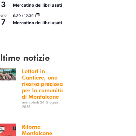
3
Mercatino dei libri usati
9:30
/
12:30
NOV
7
Mercatino dei libri usati
i Calendario
ltime notizie
Lettori in
Cantiere, una
risorsa preziosa
per la comunità
di Monfalcone
mercoledì 24 Giugno
2026
Ritorna
Monfalcone