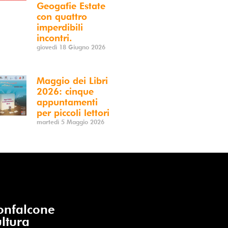
Geogafie Estate
con quattro
imperdibili
incontri.
giovedì 18 Giugno 2026
Maggio dei Libri
2026: cinque
appuntamenti
per piccoli lettori
martedì 5 Maggio 2026
nfalcone
ltura