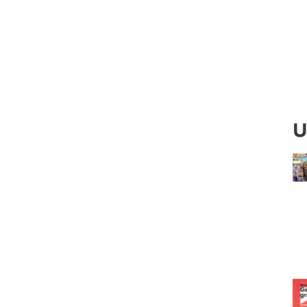
Ved
U