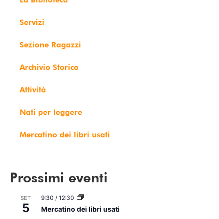
Servizi
Sezione Ragazzi
Archivio Storico
Attività
Nati per leggere
Mercatino dei libri usati
Prossimi eventi
9:30
/
12:30
SET
5
Mercatino dei libri usati