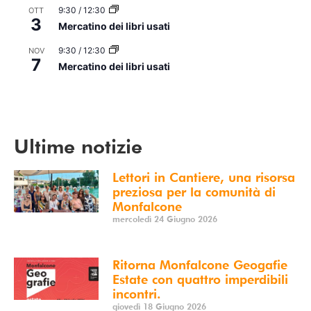
9:30
/
12:30
OTT
3
Mercatino dei libri usati
9:30
/
12:30
NOV
7
Mercatino dei libri usati
Vedi Calendario
Ultime notizie
Lettori in Cantiere, una risorsa
preziosa per la comunità di
Monfalcone
mercoledì 24 Giugno 2026
Ritorna Monfalcone Geogafie
Estate con quattro imperdibili
incontri.
giovedì 18 Giugno 2026