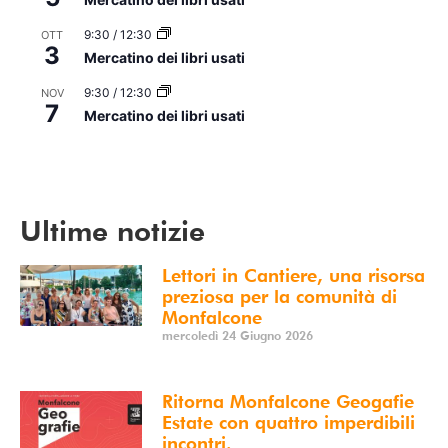
9:30
/
12:30
OTT
3
Mercatino dei libri usati
9:30
/
12:30
NOV
7
Mercatino dei libri usati
Vedi Calendario
Ultime notizie
Lettori in Cantiere, una risorsa
preziosa per la comunità di
Monfalcone
mercoledì 24 Giugno 2026
Ritorna Monfalcone Geogafie
Estate con quattro imperdibili
incontri.