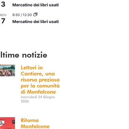
3
Mercatino dei libri usati
9:30
/
12:30
NOV
7
Mercatino dei libri usati
i Calendario
ltime notizie
Lettori in
Cantiere, una
risorsa preziosa
per la comunità
di Monfalcone
mercoledì 24 Giugno
2026
Ritorna
Monfalcone