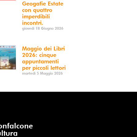
Geogafie Estate
con quattro
imperdibili
incontri.
giovedì 18 Giugno 2026
Maggio dei Libri
2026: cinque
appuntamenti
per piccoli lettori
martedì 5 Maggio 2026
nfalcone
ltura