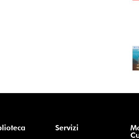
blioteca
Servizi
Mo
Cu