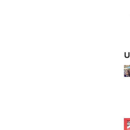
Ved
U