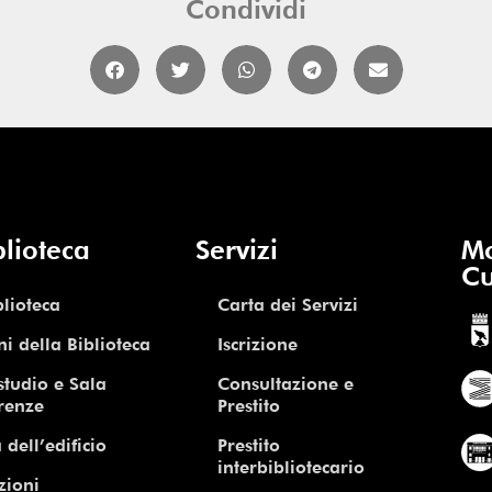
Condividi
blioteca
Servizi
Mo
Cu
blioteca
Carta dei Servizi
ni della Biblioteca
Iscrizione
studio e Sala
Consultazione e
renze
Prestito
 dell’edificio
Prestito
interbibliotecario
zioni