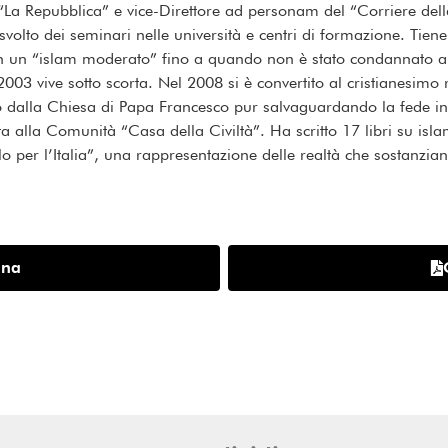
di “La Repubblica” e vice-Direttore ad personam del “Corriere de
to dei seminari nelle università e centri di formazione. Tiene co
un “islam moderato” fino a quando non è stato condannato a mo
03 vive sotto scorta. Nel 2008 si è convertito al cristianesimo
to dalla Chiesa di Papa Francesco pur salvaguardando la fede in
ta alla Comunità “Casa della Civiltà”. Ha scritto 17 libri su islam
 per l’Italia”, una rappresentazione delle realtà che sostanziano
ina