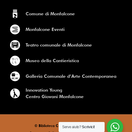
Comune di Monfalcone
Monfalcone Eventi
Teatro comunale di Monfalcone
Museo della Cantieristica
Galleria Comunale d’Arte Contemporanea
Innovation Young
Centro Giovani Monfalcone
© Biblioteca Comunale di Monfalcone
Serve aiuto?
Scrivici!