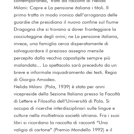
contemporanea, tratti da racconti di Nelida
Milani: Capre e La pensione italiana i titoli. Il
primo tratta in modo ironico dell’arroganza delle
guardie che presidiano il nuovo confine sul fiume
Dragogna che si trovano a dover fronteggiare la
cocciutaggine degli ovini; ne La pensione italiana,
invece, una famiglia cerca disperatamente di
salvaguardare il prezioso assegno mensile
percepito dalla vecchia capostipite sempre più
malandata… Lo spettacolo sarà preceduto da un
breve e informale inquadramento dei testi. Regia
di Giorgio Amodeo.
Nelida Milani (Pola, 1939) è stata per anni
vicepreside della Sezione Italiana presso la Facoltà
di Lettere e Filosofia dell’Università di Pola. Si
occupa di ricerche interdisciplinari sulle lingue e
culture nella multietnica società istriana. Fra i suoi
libri si ricordano la raccolta di racconti “Una
valigia di cartone” (Premio Mondello 1992) e il