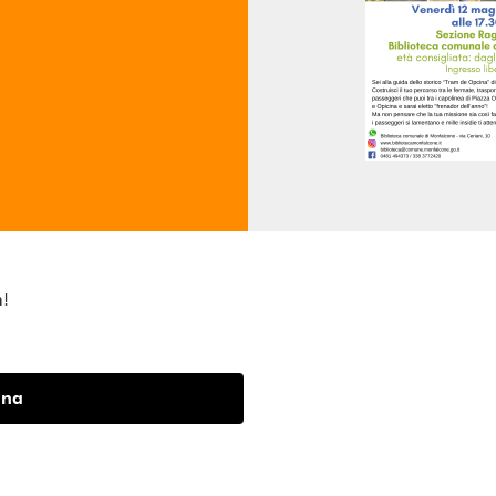
m
!
ina