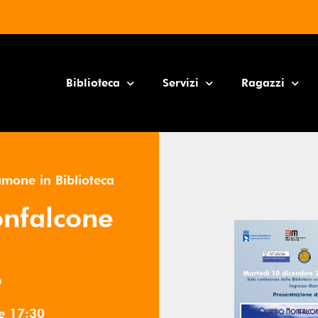
Biblioteca
Servizi
Ragazzi
amone in Biblioteca
nfalcone
o
re
17:30