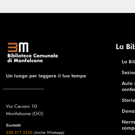
La Bi
La Bi
Sezio
Un luogo per leggere il tuo tempo
Aula 
confe
Storia
Via Ceriani 10
Dona
Monfalcone (GO)
Norm
Contatti
comp
338 377 2420
(Anche Whatsapp)