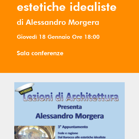
estetiche idealiste
di Alessandro Morgera
Giovedì 18 Gennaio
Ore
18:00
Sala conferenze