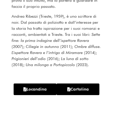
prova il suo intuito, ma lo porterà a guardare in
faccia il proprio passato.
Andrea Ribezzi (Trieste, 1959), è uno scrittore di
noir. Dal passato di poliziotto e dall’interesse per
la storia ha tratto ispirazione per i suoi romanzi e
racconti, ambientati a Trieste. Tra i suoi libri:
Sette
fine: la prima indagine dell’ispettore Ravera
(2007);
Ciliegie in autunno
(2011);
Ombre diffuse.
L’ispettore Ravera e l’intrigo di Miramare
(2014);
Prigionieri dell’odio
(2016);
La luna di sotto
(2018);
Una milonga a Portopiccolo
(2023).
Locandina
Cartolina