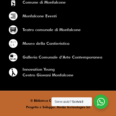
Comune di Monfalcone
Monfalcone Eventi
Teatro comunale di Monfalcone
Museo della Cantieristica
Galleria Comunale d’Arte Contemporanea
Innovation Young
Centro Giovani Monfalcone
© Biblioteca Comunale di Monfalcone
Serve aiuto?
Scrivici!
Progetto e Sviluppo: Media Technologies Srl