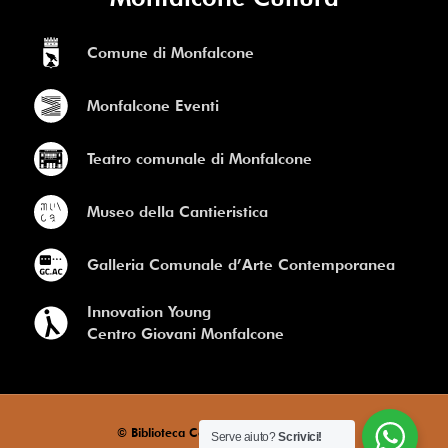
Comune di Monfalcone
Monfalcone Eventi
Teatro comunale di Monfalcone
Museo della Cantieristica
Galleria Comunale d’Arte Contemporanea
Innovation Young
Centro Giovani Monfalcone
© Biblioteca Comunale di Monfalcone
Serve aiuto?
Scrivici!