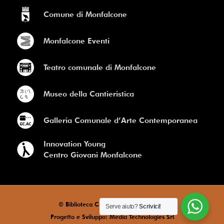
Comune di Monfalcone
Monfalcone Eventi
Teatro comunale di Monfalcone
Museo della Cantieristica
Galleria Comunale d’Arte Contemporanea
Innovation Young
Centro Giovani Monfalcone
© Biblioteca Comunale di Monfalcone
Serve aiuto?
Scrivici!
Progetto e Sviluppo: Media Technologies Srl