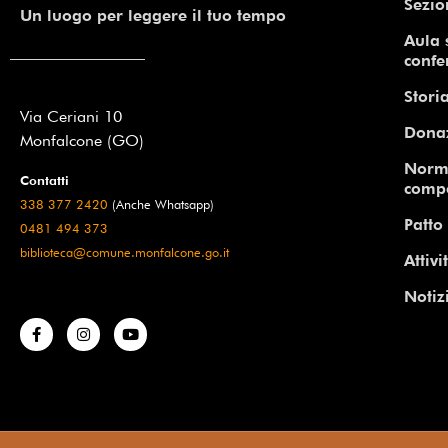
Sezio
Un luogo per leggere il tuo tempo
Aula 
confe
Storia
Via Ceriani 10
Dona
Monfalcone (GO)
Norm
Contatti
comp
338 377 2420
(Anche Whatsapp)
Patto 
0481 494 373
biblioteca@comune.monfalcone.go.it
Attivi
Notiz