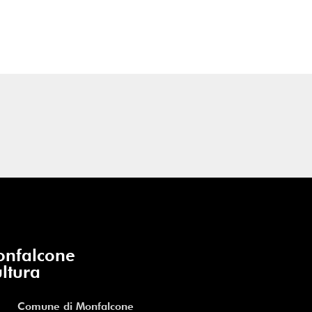
nfalcone
ltura
Comune di Monfalcone