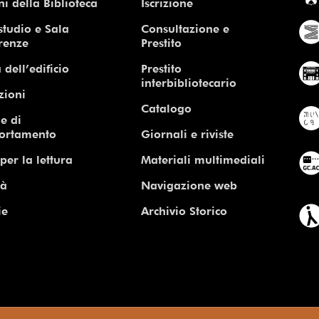
ni della Biblioteca
Iscrizione
studio e Sala
Consultazione e
renze
Prestito
 dell’edificio
Prestito
interbibliotecario
zioni
Catalogo
e di
ortamento
Giornali e riviste
per la lettura
Materiali multimediali
tà
Navigazione web
ie
Archivio Storico