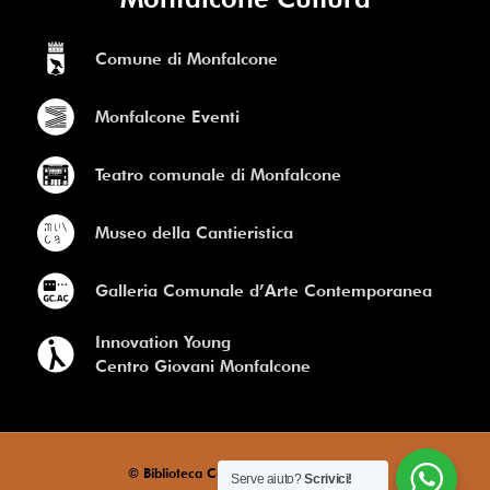
Comune di Monfalcone
Monfalcone Eventi
Teatro comunale di Monfalcone
Museo della Cantieristica
Galleria Comunale d’Arte Contemporanea
Innovation Young
Centro Giovani Monfalcone
© Biblioteca Comunale di Monfalcone
Serve aiuto?
Scrivici!