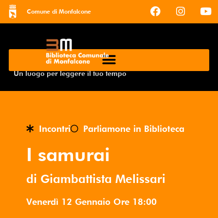
Comune di Monfalcone
Un luogo per leggere il tuo tempo
Incontri
Parliamone in Biblioteca
I samurai
di Giambattista Melissari
Venerdì 12 Gennaio
Ore
18:00