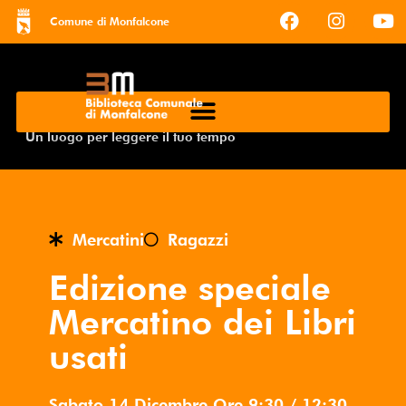
Comune di Monfalcone
Un luogo per leggere il tuo tempo
Mercatini
Ragazzi
Edizione speciale
Mercatino dei Libri
usati
Sabato 14 Dicembre
Ore
9:30
/
12:30