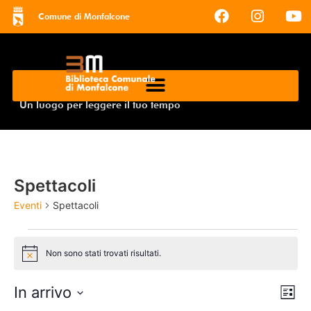
Comune di Monfalcone
Un luogo per leggere il tuo tempo
Spettacoli
Eventi
Spettacoli
Non sono stati trovati risultati.
Notice
Vis
Ev
In arrivo
Lista
Seleziona