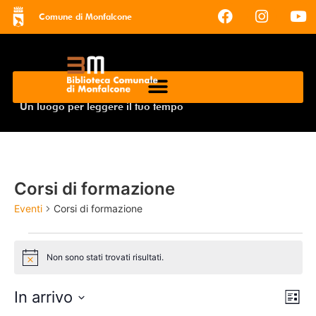
Comune di Monfalcone
Un luogo per leggere il tuo tempo
Corsi di formazione
Eventi
Corsi di formazione
Non sono stati trovati risultati.
Notice
Vis
Ev
In arrivo
Lista
Seleziona