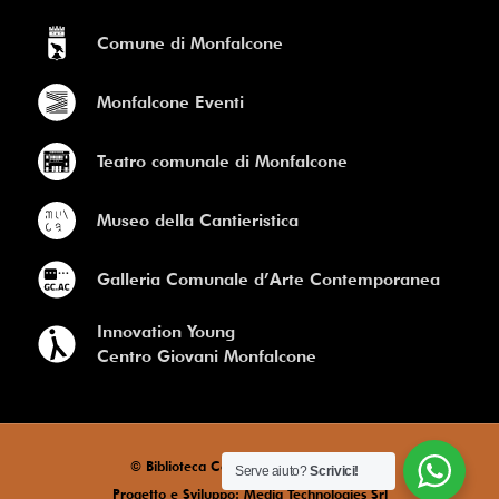
Comune di Monfalcone
Monfalcone Eventi
Teatro comunale di Monfalcone
Museo della Cantieristica
Galleria Comunale d’Arte Contemporanea
Innovation Young
Centro Giovani Monfalcone
© Biblioteca Comunale di Monfalcone
Serve aiuto?
Scrivici!
Progetto e Sviluppo: Media Technologies Srl