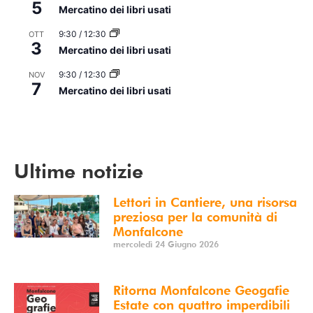
5
Mercatino dei libri usati
9:30
/
12:30
OTT
3
Mercatino dei libri usati
9:30
/
12:30
NOV
7
Mercatino dei libri usati
Vedi Calendario
Ultime notizie
Lettori in Cantiere, una risorsa
preziosa per la comunità di
Monfalcone
mercoledì 24 Giugno 2026
Ritorna Monfalcone Geogafie
Estate con quattro imperdibili