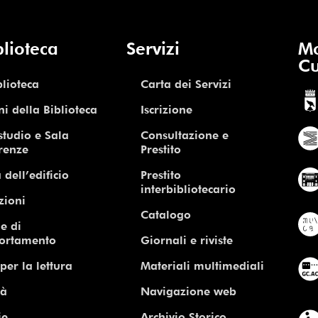
blioteca
Servizi
Mo
Cu
blioteca
Carta dei Servizi
ni della Biblioteca
Iscrizione
studio e Sala
Consultazione e
renze
Prestito
 dell’edificio
Prestito
interbibliotecario
zioni
Catalogo
e di
ortamento
Giornali e riviste
per la lettura
Materiali multimediali
tà
Navigazione web
ie
Archivio Storico