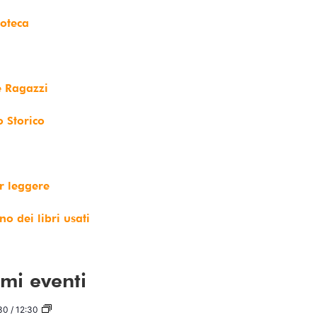
ioteca
e Ragazzi
o Storico
r leggere
no dei libri usati
imi eventi
30
/
12:30