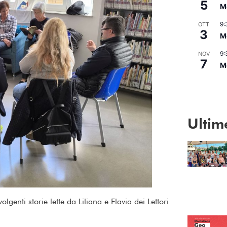
5
Me
9:
OTT
3
Me
9:
NOV
7
Me
Vedi Calend
Ultim
volgenti storie lette da Liliana e Flavia dei Lettori