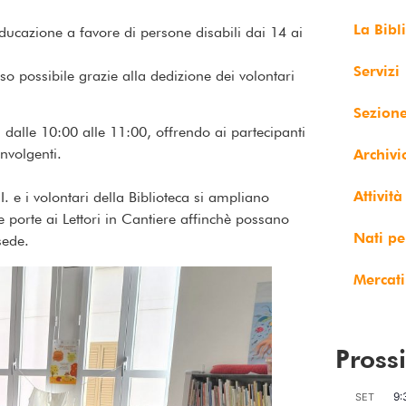
La Bibl
 educazione a favore di persone disabili dai 14 ai
Servizi
o possibile grazie alla dedizione dei volontari
Sezion
dalle 10:00 alle 11:00, offrendo ai partecipanti
nvolgenti.
Archivi
Attività
I. e i volontari della Biblioteca si ampliano
e porte ai Lettori in Cantiere affinchè possano
Nati pe
sede.
Mercati
Pross
9:
SET