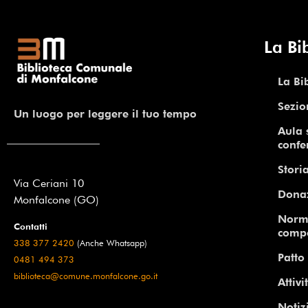
La Bi
La Bi
Sezio
Un luogo per leggere il tuo tempo
Aula 
confe
Storia
Via Ceriani 10
Dona
Monfalcone (GO)
Norm
Contatti
comp
338 377 2420
(Anche Whatsapp)
Patto 
0481 494 373
biblioteca@comune.monfalcone.go.it
Attivi
Notiz