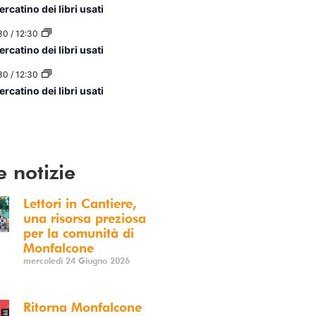
rcatino dei libri usati
30
/
12:30
rcatino dei libri usati
30
/
12:30
rcatino dei libri usati
ario
e notizie
Lettori in Cantiere,
una risorsa preziosa
per la comunità di
Monfalcone
mercoledì 24 Giugno 2026
Ritorna Monfalcone