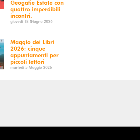
Geogafie Estate con
quattro imperdibili
incontri.
giovedì 18 Giugno 2026
Maggio dei Libri
2026: cinque
appuntamenti per
piccoli lettori
martedì 5 Maggio 2026