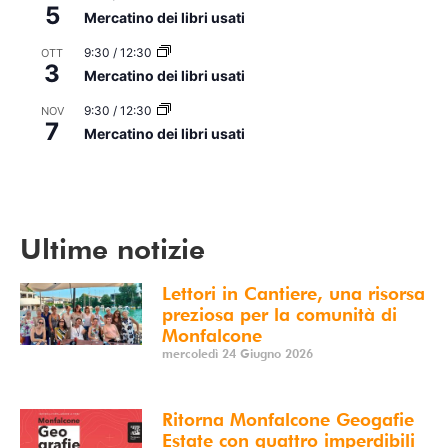
5
Mercatino dei libri usati
9:30
/
12:30
OTT
3
Mercatino dei libri usati
9:30
/
12:30
NOV
7
Mercatino dei libri usati
Vedi Calendario
Ultime notizie
Lettori in Cantiere, una risorsa
preziosa per la comunità di
Monfalcone
mercoledì 24 Giugno 2026
Ritorna Monfalcone Geogafie
Estate con quattro imperdibili