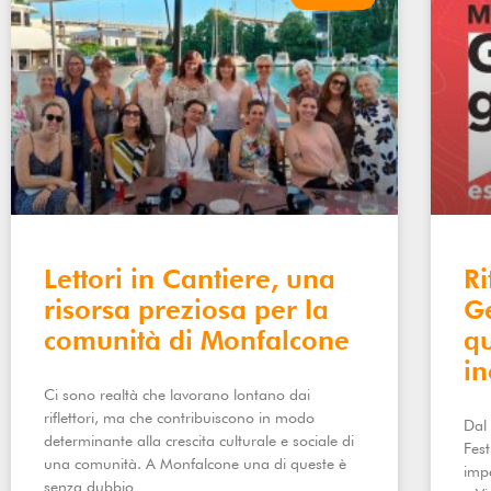
Lettori in Cantiere, una
R
risorsa preziosa per la
Ge
comunità di Monfalcone
qu
in
Ci sono realtà che lavorano lontano dai
riflettori, ma che contribuiscono in modo
Dal 
determinante alla crescita culturale e sociale di
Fes
una comunità. A Monfalcone una di queste è
impe
senza dubbio