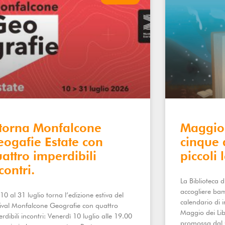
itorna Monfalcone
Maggio 
ogafie Estate con
cinque 
attro imperdibili
piccoli l
contri.
La Biblioteca 
accogliere bam
10 al 31 luglio torna l’edizione estiva del
calendario di i
tival Monfalcone Geografie con quattro
Maggio dei Li
rdibili incontri: Venerdì 10 luglio alle 19.00
promossa dal 