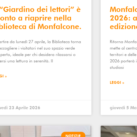
 “Giardino dei lettori” è
Monfal
onto a riaprire nella
2026: al
blioteca di Monfalcone.
edizion
rtire da lunedì 27 aprile, la Biblioteca torna
Ritorna Monfal
ccogliere i visitatori nel suo spazio verde
mette al centr
aperto, ideale per chi desidera rilassarsi o
territori e del
rsi una lettura in serenità. Il
2026 porterà in 
studiosi
GI »
LEGGI »
vedì 23 Aprile 2026
giovedì 5 M
NOTIZIE