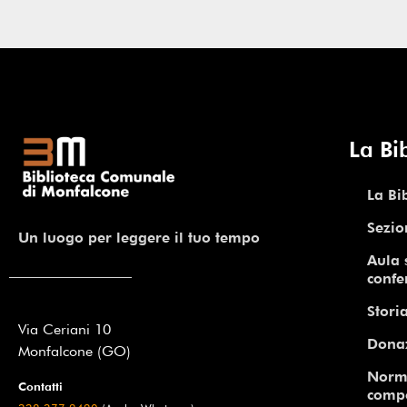
La Bi
La Bi
Sezio
Un luogo per leggere il tuo tempo
Aula 
confe
Storia
Via Ceriani 10
Dona
Monfalcone (GO)
Norm
Contatti
comp