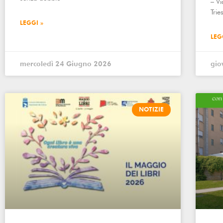
– V
Trie
LEGGI »
LEG
mercoledì 24 Giugno 2026
gio
NOTIZIE