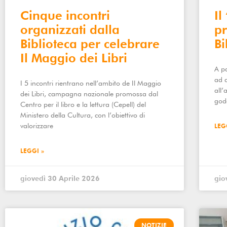
Cinque incontri
Il
organizzati dalla
pr
Biblioteca per celebrare
Bi
Il Maggio dei Libri
A pa
ad a
I 5 incontri rientrano nell’ambito de Il Maggio
all’
dei Libri, campagna nazionale promossa dal
gode
Centro per il libro e la lettura (Cepell) del
Ministero della Cultura, con l’obiettivo di
valorizzare
LEG
LEGGI »
giovedì 30 Aprile 2026
gio
NOTIZIE