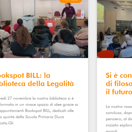
okspot BILL: la
Si è co
blioteca della Legalità
di filos
il futur
edì 27 novembre la nostra biblioteca si è
formata in un vivace spazio di idee grazie ai
La nostra rass
appuntamenti Bookspot BILL, dedicati alle
conclusa, dop
si quinte della Scuola Primaria Duca
pensiero, al d
osta.Gli
iniziato esplora
mondi