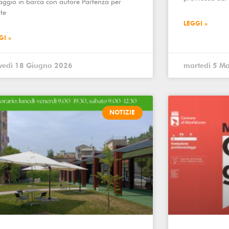
iaggio in barca con autore Partenza per
ste
LEGGI »
GI »
vedì 18 Giugno 2026
martedì 5 M
NOTIZIE