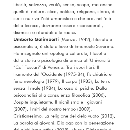
libertà, salvezza, verità, senso, scopo, ma anche
quelli di natura, etica, politica, religione, storia, di
cui si nutriva l’età umanistica e che ora, nell’età
della tecnica, dovranno essere riconsiderati,
dismessi o rifondati alle radici.
Umberto Galimberti
(Monza, 1942), filosofo e
psicanalista, è stato allievo di Emanuele Severino.
Ha insegnato antropologia culturale, filosofia
della storia e psicologia dinamica all’Università
“Ca’ Foscari” di Venezia. Tra i suoi libri: Il
tramonto dell’Occidente (1975-84), Psichiatria e
fenomenologia (1979), Il corpo (1983), La terra
senza il male (1984), La casa di psiche. Dalla
psicoanalisi alla consulenza filosofica (2006),
L’ospite inquietante. Il nichilismo e i giovani
(2007), I miti del nostro tempo (2009),
Cristianesimo. La religione del cielo vuoto (2012),
La parola ai giovani. Dialogo con la generazione
del nichilismo attivo (2018), Nuovo Dizionario di