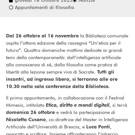
giovedì 16 Ottobre 2025
Notizie
Appuntamenti di filosofia
Dal 26 ottobre al 16 novembre
la Biblioteca comunale
ospita l’ottava edizione della rassegna “Un’etica per il
futuro”. Quattro domeniche mattina dedicate ai grandi
temi della contemporaneità: dall’intelligenza artificiale
alla conoscenza di sé, dalla filosofia come pratica di
libertà alla lezione sempre viva di Socrate.
Tutti gli
incontri, ad ingresso libero, si terranno alle ore
10.30 nella sala conferenze della Biblioteca.
Il primo appuntamento, in collaborazione con il Festival
Mimesis, intitolato
Etica, diritto e mondi digitali
, si terrà
domenica 26 ottobre
e vedrà la partecipazione di
Nicoletta Cusano
, co-direttrice del Master in Intelligenza
Artificiale dell’Università di Brescia, e
Luca Ponti
,
avvocato e scrittore. Insieme affronteranno l’intreccio