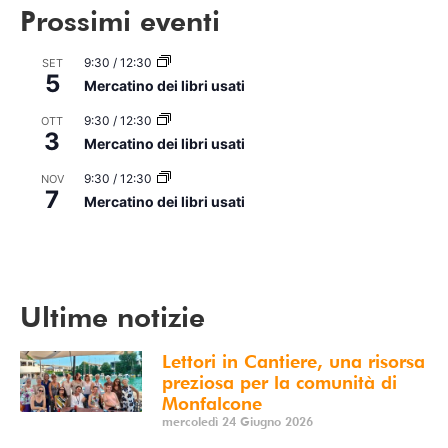
Prossimi eventi
9:30
/
12:30
SET
5
Mercatino dei libri usati
9:30
/
12:30
OTT
3
Mercatino dei libri usati
9:30
/
12:30
NOV
7
Mercatino dei libri usati
Vedi Calendario
Ultime notizie
Lettori in Cantiere, una risorsa
preziosa per la comunità di
Monfalcone
mercoledì 24 Giugno 2026